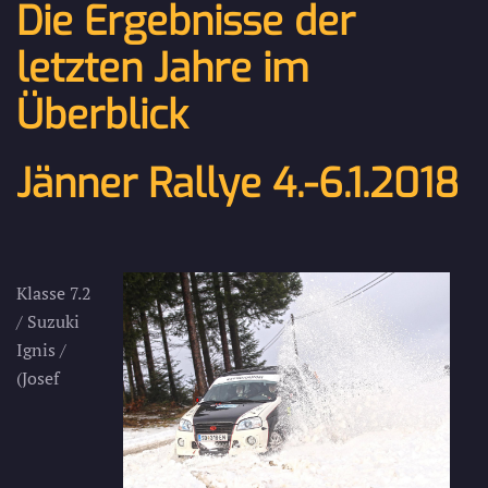
Die Ergebnisse der
letzten Jahre im
Überblick
Jänner Rallye 4.-6.1.2018
Klasse 7.2
/ Suzuki
Ignis /
(Josef