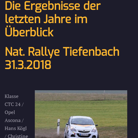
Die Ergebnisse der
letzten Jahre im
Überblick
Nat. Rallye Tiefenbach
31.3.2018
Klasse
CTC 24 /
Opel
Ascona /
Hans Kögl
/ Christine