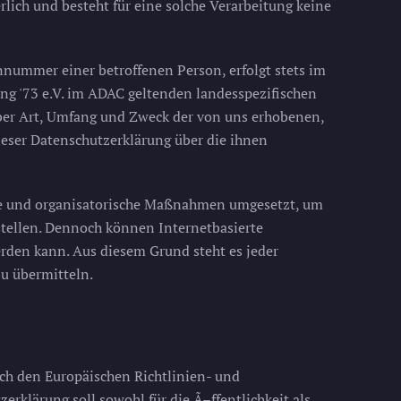
lich und besteht für eine solche Verarbeitung keine
nnummer einer betroffenen Person, erfolgt stets im
g '73 e.V. im ADAC geltenden landesspezifischen
ber Art, Umfang und Zweck der von uns erhobenen,
eser Datenschutzerklärung über die ihnen
sche und organisatorische Maßnahmen umgesetzt, um
stellen. Dennoch können Internetbasierte
erden kann. Aus diesem Grund steht es jeder
zu übermitteln.
rch den Europäischen Richtlinien- und
lärung soll sowohl für die Ã–ffentlichkeit als