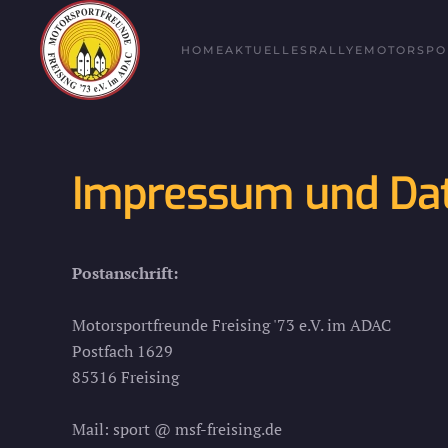
Zum Hauptinhalt springen
HOME
AKTUELLES
RALLYE
MOTORSPO
Impressum und Da
Postanschrift:
Motorsportfreunde Freising '73 e.V. im ADAC
Postfach 1629
85316 Freising
Mail: sport @ msf-freising.de