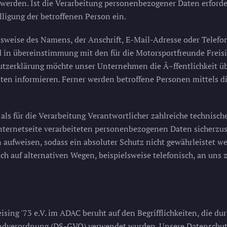
erden. Ist die Verarbeitung personenbezogener Daten erforder
lligung der betroffenen Person ein.
sweise des Namens, der Anschrift, E-Mail-Adresse oder Telefo
in übereinstimmung mit den für die Motorsportfreunde Freisin
tzerklärung möchte unser Unternehmen die Ã–ffentlichkeit ü
en informieren. Ferner werden betroffene Personen mittels di
t als für die Verarbeitung Verantwortlicher zahlreiche techni
Internetseite verarbeiteten personenbezogenen Daten sicherzu
aufweisen, sodass ein absoluter Schutz nicht gewährleistet w
h auf alternativen Wegen, beispielsweise telefonisch, an uns 
sing '73 e.V. im ADAC beruht auf den Begrifflichkeiten, die du
dverordnung (DS-GVO) verwendet wurden. Unsere Datenschutzerk